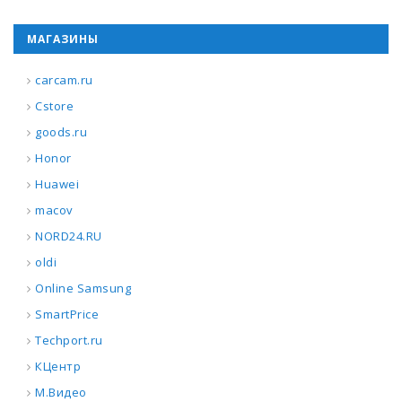
МАГАЗИНЫ
carcam.ru
Cstore
goods.ru
Honor
Huawei
macov
NORD24.RU
oldi
Online Samsung
SmartPrice
Techport.ru
КЦентр
М.Видео