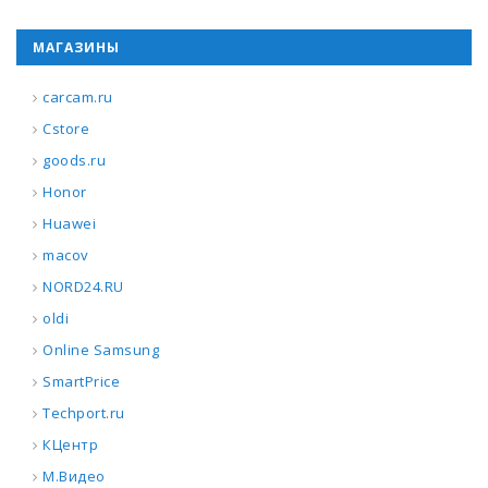
МАГАЗИНЫ
carcam.ru
Cstore
goods.ru
Honor
Huawei
macov
NORD24.RU
oldi
Online Samsung
SmartPrice
Techport.ru
КЦентр
М.Видео