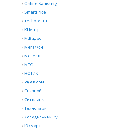
Online Samsung
SmartPrice
Techport.ru
КЦентр
М.Видео
МегаФон
Мелеон
МТС
НОТИК
Румиком
Связной
Ситилинк
Технопарк
Холодильник.Ру
Юлмарт