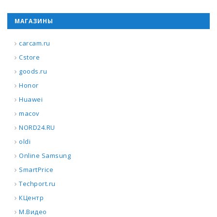
МАГАЗИНЫ
carcam.ru
Cstore
goods.ru
Honor
Huawei
macov
NORD24.RU
oldi
Online Samsung
SmartPrice
Techport.ru
КЦентр
М.Видео