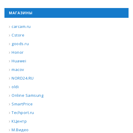
МАГАЗИНЫ
carcam.ru
Cstore
goods.ru
Honor
Huawei
macov
NORD24.RU
oldi
Online Samsung
SmartPrice
Techport.ru
КЦентр
М.Видео