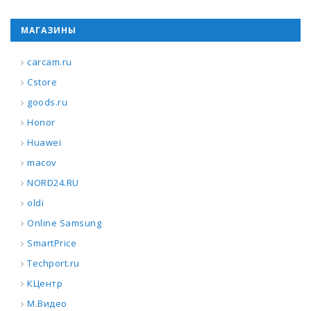
МАГАЗИНЫ
carcam.ru
Cstore
goods.ru
Honor
Huawei
macov
NORD24.RU
oldi
Online Samsung
SmartPrice
Techport.ru
КЦентр
М.Видео