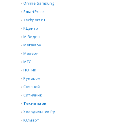
Online Samsung
SmartPrice
Techport.ru
КЦентр
М.Видео
МегаФон
Мелеон
МТС
НОТИК
Румиком
Связной
Ситилинк
Технопарк
Холодильник.Ру
Юлмарт