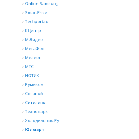
Online Samsung
SmartPrice
Techport.ru
КЦентр
М.Видео
МегаФон
Мелеон
МТС
НОТИК
Румиком
Связной
Ситилинк
Технопарк
Холодильник.Ру
Юлмарт