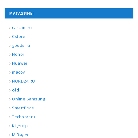
МАГАЗИНЫ
carcam.ru
Cstore
goods.ru
Honor
Huawei
macov
NORD24.RU
oldi
Online Samsung
SmartPrice
Techport.ru
КЦентр
М.Видео