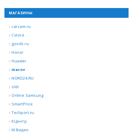
МАГАЗИНЫ
carcam.ru
Cstore
goods.ru
Honor
Huawei
macov
NORD24.RU
oldi
Online Samsung
SmartPrice
Techport.ru
КЦентр
М.Видео