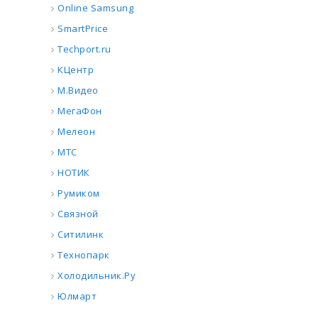
Online Samsung
SmartPrice
Techport.ru
КЦентр
М.Видео
МегаФон
Мелеон
МТС
НОТИК
Румиком
Связной
Ситилинк
Технопарк
Холодильник.Ру
Юлмарт