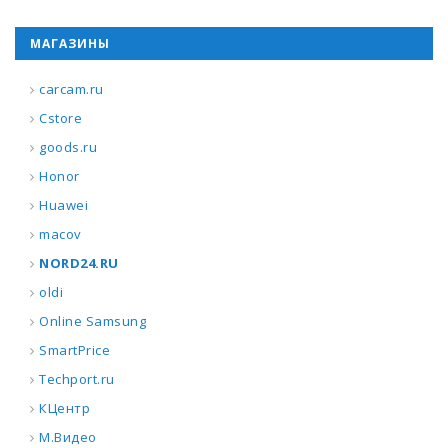
МАГАЗИНЫ
carcam.ru
Cstore
goods.ru
Honor
Huawei
macov
NORD24.RU
oldi
Online Samsung
SmartPrice
Techport.ru
КЦентр
М.Видео