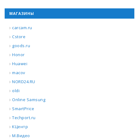
МАГАЗИНЫ
carcam.ru
Cstore
goods.ru
Honor
Huawei
macov
NORD24.RU
oldi
Online Samsung
SmartPrice
Techport.ru
КЦентр
М.Видео