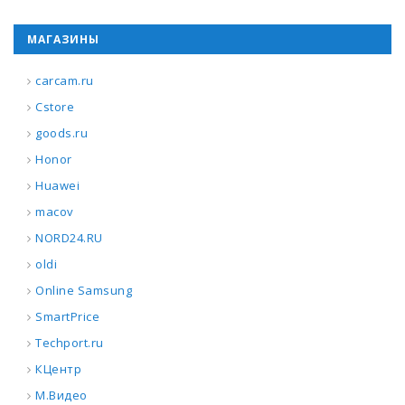
МАГАЗИНЫ
carcam.ru
Cstore
goods.ru
Honor
Huawei
macov
NORD24.RU
oldi
Online Samsung
SmartPrice
Techport.ru
КЦентр
М.Видео