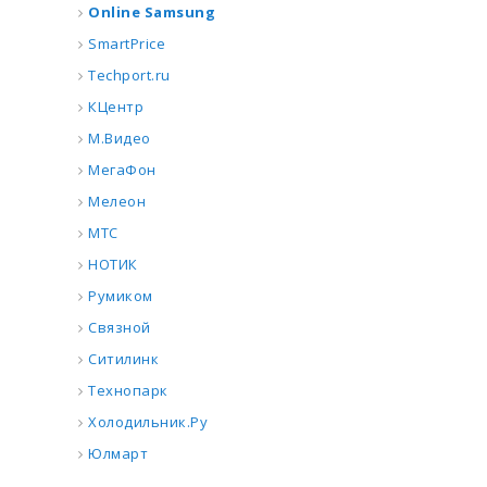
Online Samsung
SmartPrice
Techport.ru
КЦентр
М.Видео
МегаФон
Мелеон
МТС
НОТИК
Румиком
Связной
Ситилинк
Технопарк
Холодильник.Ру
Юлмарт