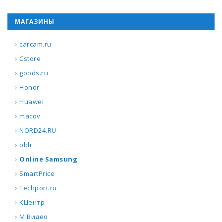
МАГАЗИНЫ
carcam.ru
Cstore
goods.ru
Honor
Huawei
macov
NORD24.RU
oldi
Online Samsung
SmartPrice
Techport.ru
КЦентр
М.Видео