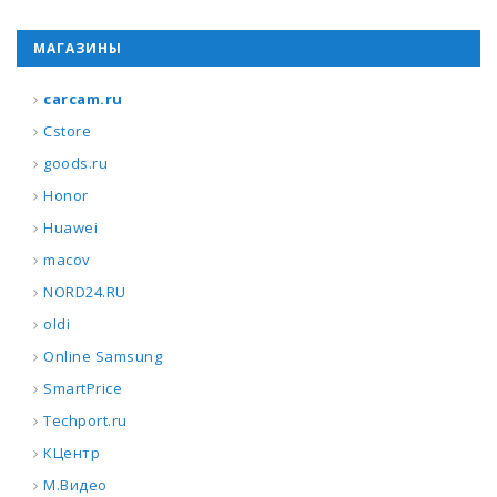
МАГАЗИНЫ
carcam.ru
Cstore
goods.ru
Honor
Huawei
macov
NORD24.RU
oldi
Online Samsung
SmartPrice
Techport.ru
КЦентр
М.Видео