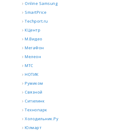
Online Samsung
SmartPrice
Techport.ru
КЦентр
М.Видео
МегаФон
Мелеон
МТС
НОТИК
Румиком
Связной
Ситилинк
Технопарк
Холодильник.Ру
Юлмарт