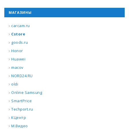
МАГАЗИНЫ
carcam.ru
Cstore
goods.ru
Honor
Huawei
macov
NORD24.RU
oldi
Online Samsung
SmartPrice
Techport.ru
КЦентр
М.Видео