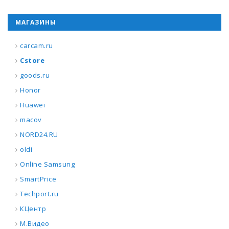
МАГАЗИНЫ
carcam.ru
Cstore
goods.ru
Honor
Huawei
macov
NORD24.RU
oldi
Online Samsung
SmartPrice
Techport.ru
КЦентр
М.Видео