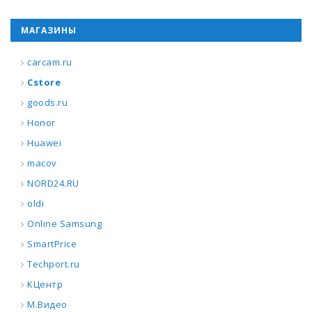
МАГАЗИНЫ
carcam.ru
Cstore
goods.ru
Honor
Huawei
macov
NORD24.RU
oldi
Online Samsung
SmartPrice
Techport.ru
КЦентр
М.Видео