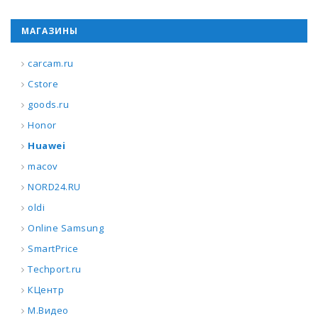
МАГАЗИНЫ
carcam.ru
Cstore
goods.ru
Honor
Huawei
macov
NORD24.RU
oldi
Online Samsung
SmartPrice
Techport.ru
КЦентр
М.Видео