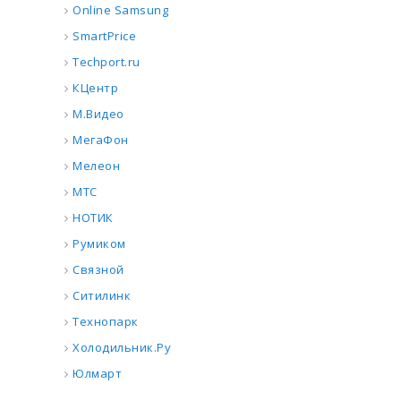
Online Samsung
SmartPrice
Techport.ru
КЦентр
М.Видео
МегаФон
Мелеон
МТС
НОТИК
Румиком
Связной
Ситилинк
Технопарк
Холодильник.Ру
Юлмарт