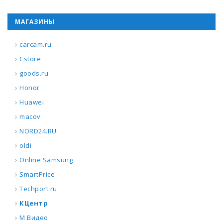
МАГАЗИНЫ
carcam.ru
Cstore
goods.ru
Honor
Huawei
macov
NORD24.RU
oldi
Online Samsung
SmartPrice
Techport.ru
КЦентр
М.Видео