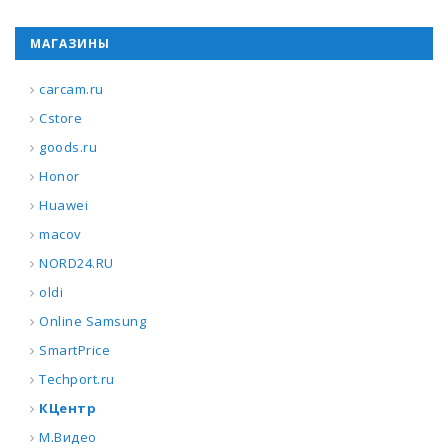
МАГАЗИНЫ
carcam.ru
Cstore
goods.ru
Honor
Huawei
macov
NORD24.RU
oldi
Online Samsung
SmartPrice
Techport.ru
КЦентр
М.Видео