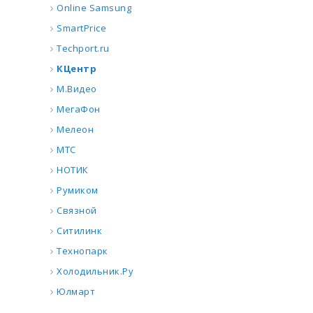
Online Samsung
SmartPrice
Techport.ru
КЦентр
М.Видео
МегаФон
Мелеон
МТС
НОТИК
Румиком
Связной
Ситилинк
Технопарк
Холодильник.Ру
Юлмарт