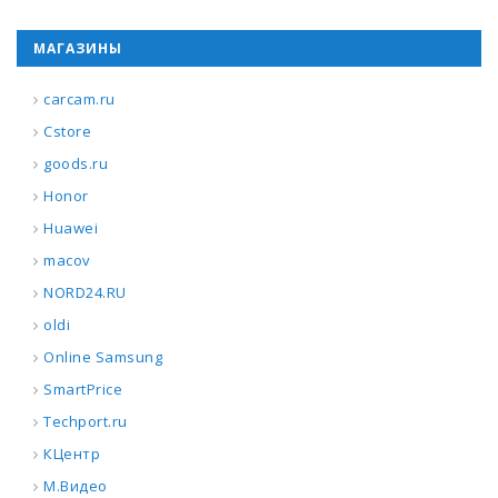
МАГАЗИНЫ
carcam.ru
Cstore
goods.ru
Honor
Huawei
macov
NORD24.RU
oldi
Online Samsung
SmartPrice
Techport.ru
КЦентр
М.Видео