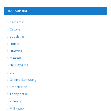
МАГАЗИНЫ
carcam.ru
Cstore
goods.ru
Honor
Huawei
macov
NORD24.RU
oldi
Online Samsung
SmartPrice
Techport.ru
КЦентр
М.Видео