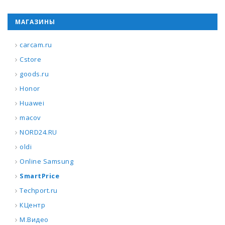
МАГАЗИНЫ
carcam.ru
Cstore
goods.ru
Honor
Huawei
macov
NORD24.RU
oldi
Online Samsung
SmartPrice
Techport.ru
КЦентр
М.Видео