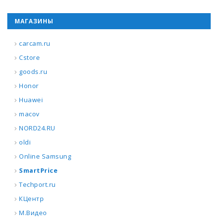
МАГАЗИНЫ
carcam.ru
Cstore
goods.ru
Honor
Huawei
macov
NORD24.RU
oldi
Online Samsung
SmartPrice
Techport.ru
КЦентр
М.Видео