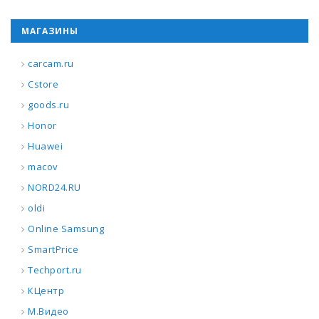
МАГАЗИНЫ
carcam.ru
Cstore
goods.ru
Honor
Huawei
macov
NORD24.RU
oldi
Online Samsung
SmartPrice
Techport.ru
КЦентр
М.Видео