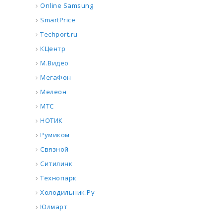
Online Samsung
SmartPrice
Techport.ru
КЦентр
М.Видео
МегаФон
Мелеон
МТС
НОТИК
Румиком
Связной
Ситилинк
Технопарк
Холодильник.Ру
Юлмарт