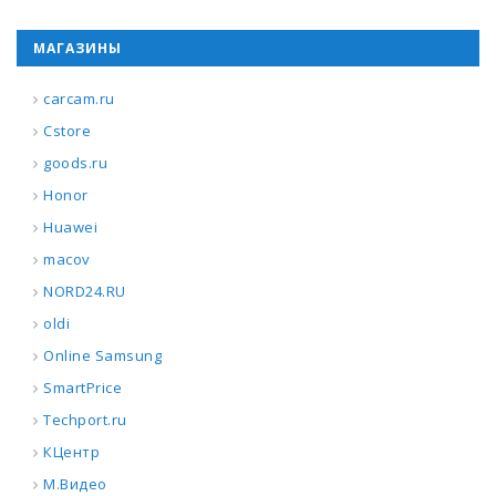
МАГАЗИНЫ
carcam.ru
Cstore
goods.ru
Honor
Huawei
macov
NORD24.RU
oldi
Online Samsung
SmartPrice
Techport.ru
КЦентр
М.Видео