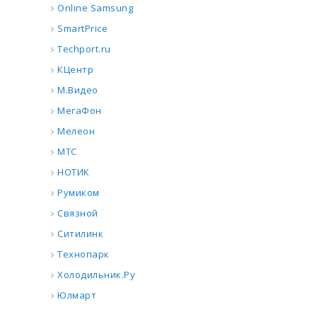
Online Samsung
SmartPrice
Techport.ru
КЦентр
М.Видео
МегаФон
Мелеон
МТС
НОТИК
Румиком
Связной
Ситилинк
Технопарк
Холодильник.Ру
Юлмарт