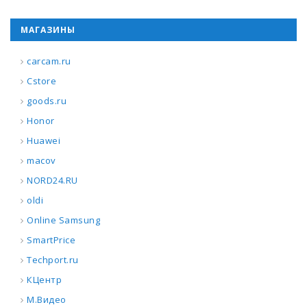
МАГАЗИНЫ
carcam.ru
Cstore
goods.ru
Honor
Huawei
macov
NORD24.RU
oldi
Online Samsung
SmartPrice
Techport.ru
КЦентр
М.Видео