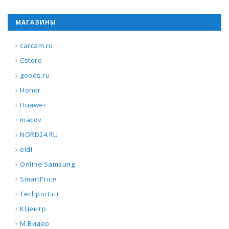
МАГАЗИНЫ
carcam.ru
Cstore
goods.ru
Honor
Huawei
macov
NORD24.RU
oldi
Online Samsung
SmartPrice
Techport.ru
КЦентр
М.Видео