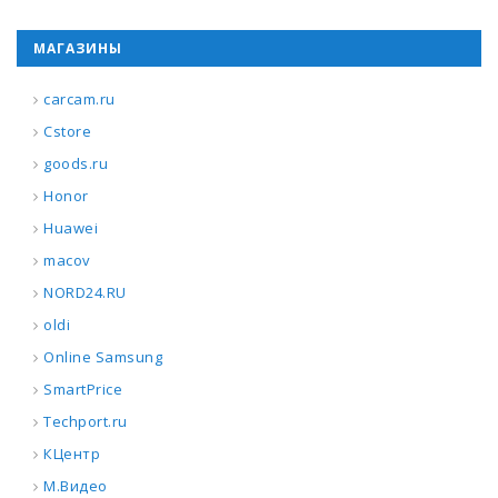
МАГАЗИНЫ
carcam.ru
Cstore
goods.ru
Honor
Huawei
macov
NORD24.RU
oldi
Online Samsung
SmartPrice
Techport.ru
КЦентр
М.Видео