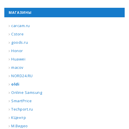
МАГАЗИНЫ
carcam.ru
Cstore
goods.ru
Honor
Huawei
macov
NORD24.RU
oldi
Online Samsung
SmartPrice
Techport.ru
КЦентр
М.Видео