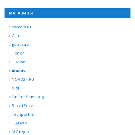
МАГАЗИНЫ
carcam.ru
Cstore
goods.ru
Honor
Huawei
macov
NORD24.RU
oldi
Online Samsung
SmartPrice
Techport.ru
КЦентр
М.Видео