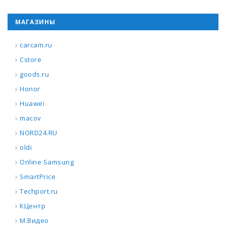
МАГАЗИНЫ
carcam.ru
Cstore
goods.ru
Honor
Huawei
macov
NORD24.RU
oldi
Online Samsung
SmartPrice
Techport.ru
КЦентр
М.Видео