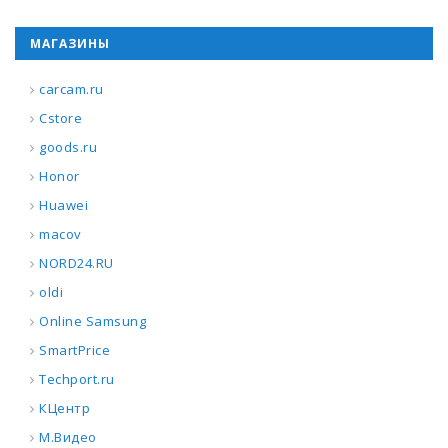
МАГАЗИНЫ
carcam.ru
Cstore
goods.ru
Honor
Huawei
macov
NORD24.RU
oldi
Online Samsung
SmartPrice
Techport.ru
КЦентр
М.Видео