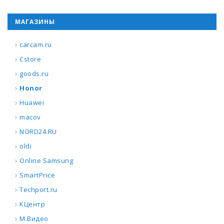
МАГАЗИНЫ
carcam.ru
Cstore
goods.ru
Honor
Huawei
macov
NORD24.RU
oldi
Online Samsung
SmartPrice
Techport.ru
КЦентр
М.Видео