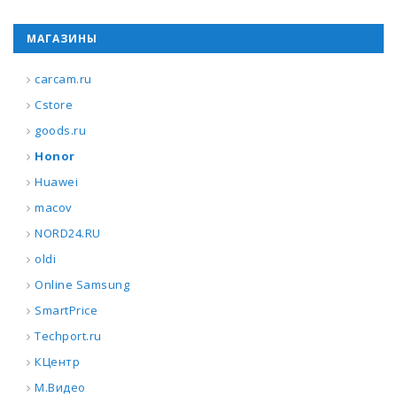
МАГАЗИНЫ
carcam.ru
Cstore
goods.ru
Honor
Huawei
macov
NORD24.RU
oldi
Online Samsung
SmartPrice
Techport.ru
КЦентр
М.Видео