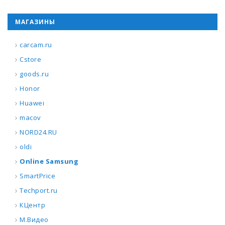
МАГАЗИНЫ
carcam.ru
Cstore
goods.ru
Honor
Huawei
macov
NORD24.RU
oldi
Online Samsung
SmartPrice
Techport.ru
КЦентр
М.Видео