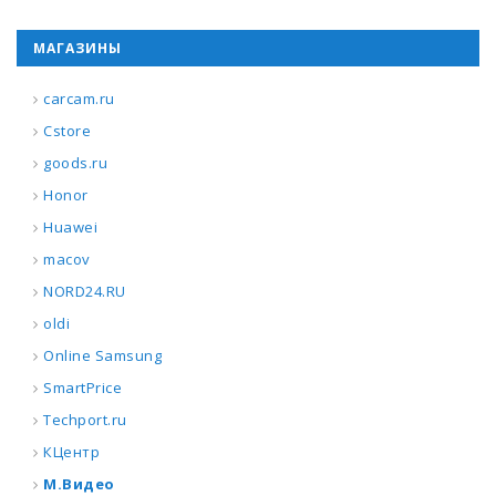
МАГАЗИНЫ
carcam.ru
Cstore
goods.ru
Honor
Huawei
macov
NORD24.RU
oldi
Online Samsung
SmartPrice
Techport.ru
КЦентр
М.Видео