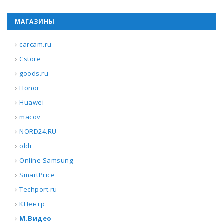
МАГАЗИНЫ
carcam.ru
Cstore
goods.ru
Honor
Huawei
macov
NORD24.RU
oldi
Online Samsung
SmartPrice
Techport.ru
КЦентр
М.Видео