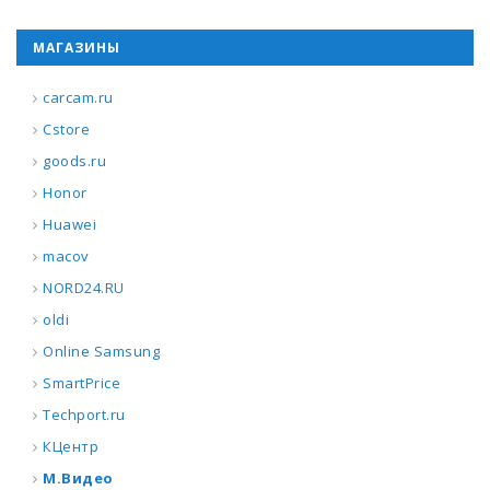
МАГАЗИНЫ
carcam.ru
Cstore
goods.ru
Honor
Huawei
macov
NORD24.RU
oldi
Online Samsung
SmartPrice
Techport.ru
КЦентр
М.Видео