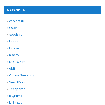
МАГАЗИНЫ
carcam.ru
Cstore
goods.ru
Honor
Huawei
macov
NORD24.RU
oldi
Online Samsung
SmartPrice
Techport.ru
КЦентр
М.Видео