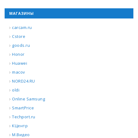
МАГАЗИНЫ
carcam.ru
Cstore
goods.ru
Honor
Huawei
macov
NORD24.RU
oldi
Online Samsung
SmartPrice
Techport.ru
КЦентр
М.Видео