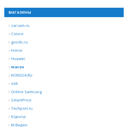
МАГАЗИНЫ
carcam.ru
Cstore
goods.ru
Honor
Huawei
macov
NORD24.RU
oldi
Online Samsung
SmartPrice
Techport.ru
КЦентр
М.Видео